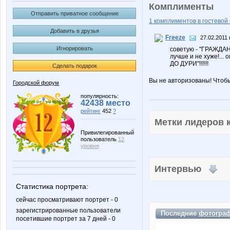
Комплименты
Отправить приватное сообщение
1 комплиментов в гостевой 
Добавить в друзья
Freeze
27.02.2011 
Игнорировать
советую - "ГРАЖДАНИ
лучше и не хуже!...
ДО ДУРИ"!!!!!!
Сделать подарок
Вы не авторизованы! Чтоб
Городской форум
популярность:
42438 место
рейтинг
452
?
Метки лидеров
Привилегированный
пользователь
12
уровня
Интервью
Статистика портрета:
сейчас просматривают портрет - 0
зарегистрированные пользователи
Последние
фотогра
посетившие портрет за 7 дней - 0