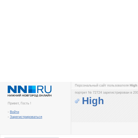
Персональный сайт пользователя
Hig
портрет № 72724 зарегистрирован в 200
High
Привет, Гость !
-
Войти
-
Зарегистрироваться